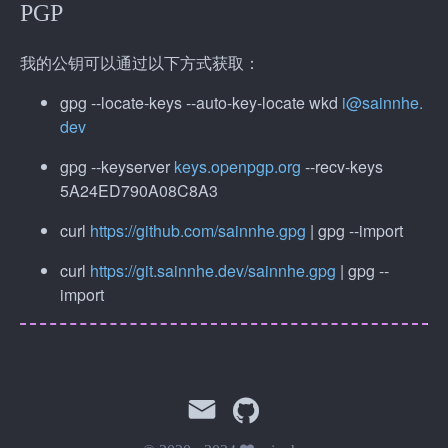
PGP
我的公钥可以通过以下方式获取：
gpg --locate-keys --auto-key-locate wkd
i@sainnhe.
dev
gpg --keyserver
keys.openpgp.org
--recv-keys
5A24ED790A08C8A3
curl
https://github.com/sainnhe.gpg
| gpg --import
curl
https://git.sainnhe.dev/sainnhe.gpg
| gpg --
import